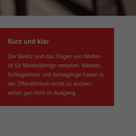
Kurz und klar
Der Besitz und das Tragen von Waffen
ist für Minderjährige verboten. Messer,
Schlagstöcke und Schlagringe haben in
der Öffentlichkeit nichts zu suchen,
schon gar nicht im Ausgang.