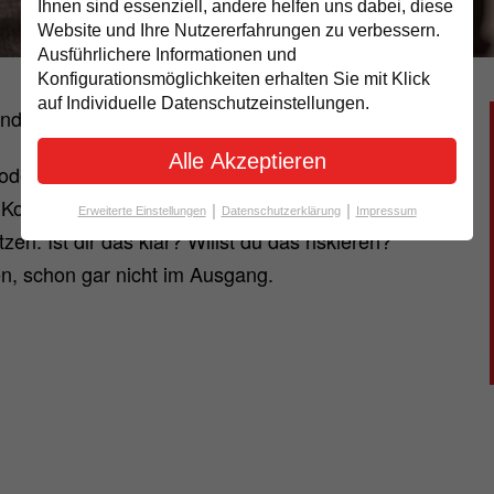
Ihnen sind essenziell, andere helfen uns dabei, diese
Website und Ihre Nutzererfahrungen zu verbessern.
Ausführlichere Informationen und
Konfigurationsmöglichkeiten erhalten Sie mit Klick
auf Individuelle Datenschutzeinstellungen.
nd bist du noch lange kein Mann.
Alle Akzeptieren
r oder härter" unter Beweis, wenn Du mit einem
Kollegen herumprahlst. Waffen und gefährliche
|
|
Erweiterte Einstellungen
Datenschutzerklärung
Impressum
n. Ist dir das klar? Willst du das riskieren?
en, schon gar nicht im Ausgang.