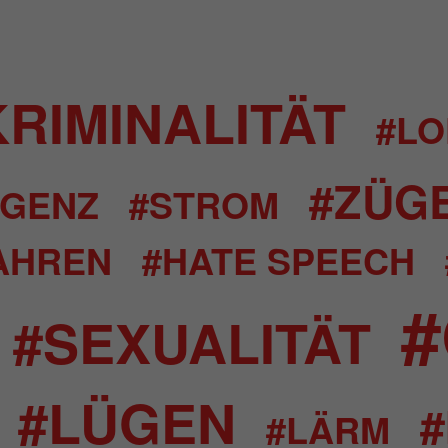
RIMINALITÄT
#LO
#ZÜG
IGENZ
#STROM
AHREN
#HATE SPEECH
#SEXUALITÄT
#LÜGEN
#
#LÄRM