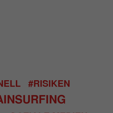
NELL
#RISIKEN
AINSURFING