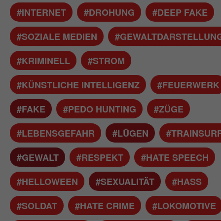
#INTERNET
#DROHUNG
#DEEP FAKE
#SOZIALE MEDIEN
#GEWALTDARSTELLUN
#KRIMINELL
#STROM
#KÜNSTLICHE INTELLIGENZ
#FEUERWERK
#FAKE
#PEDO HUNTING
#ZÜGE
#LEBENSGEFAHR
#LÜGEN
#TRAINSUR
#GEWALT
#RESPEKT
#HATE SPEECH
#HELLOWEEN
#SEXUALITÄT
#HASS
#SOLDAT
#HATE CRIME
#LOKOMOTIVE